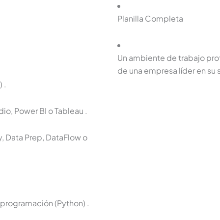
Planilla Completa
Un ambiente de trabajo prof
de una empresa líder en su 
)
.
dio, Power BI o Tableau
.
y, Data Prep, DataFlow o
 programación (Python)
.