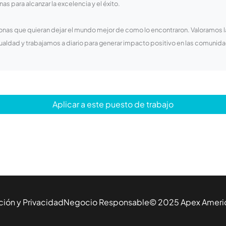
as para alcanzar la excelencia y el éxito.
onas que quieran dejar el mundo mejor de como lo encontraron. Valoramos 
gualdad y trabajamos a diario para generar impacto positivo en las comun
Aplicar a este puesto de trabajo
ción y Privacidad
Negocio Responsable
© 2025
Apex Ameri