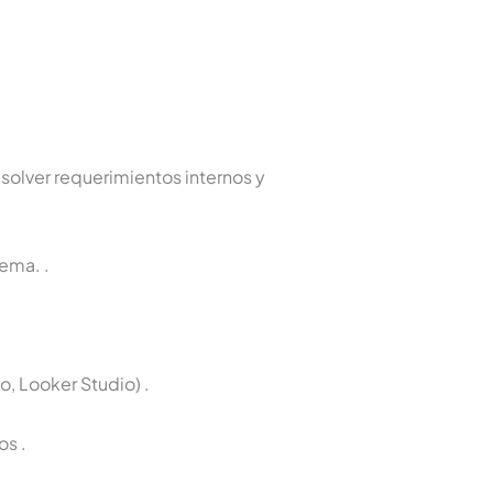
solver requerimientos internos y
stema.
.
lo, Looker Studio)
.
tos
.