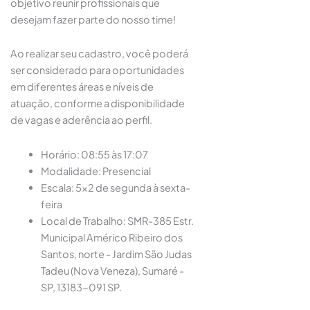
objetivo reunir profissionais que
desejam fazer parte do nosso time!
Ao realizar seu cadastro, você poderá
ser considerado para oportunidades
em diferentes áreas e níveis de
atuação, conforme a disponibilidade
de vagas e aderência ao perfil.
Horário: 08:55 às 17:07
Modalidade: Presencial
Escala: 5x2 de segunda à sexta-
feira
Local de Trabalho: SMR-385 Estr.
Municipal Américo Ribeiro dos
Santos, norte - Jardim São Judas
Tadeu (Nova Veneza), Sumaré -
SP, 13183-091 SP.