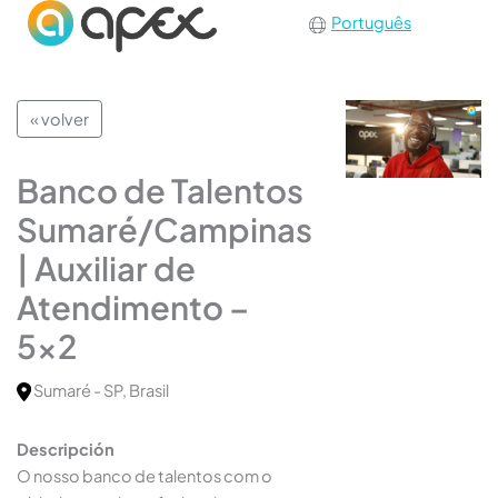
Português
« volver
Banco de Talentos
Sumaré/Campinas
| Auxiliar de
Atendimento –
5×2
Sumaré - SP, Brasil
Descripción
O nosso banco de talentos com o