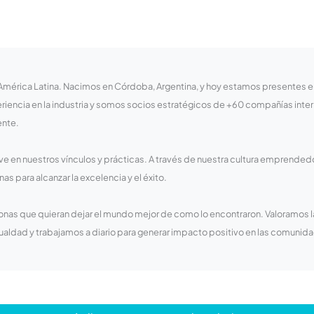
érica Latina. Nacimos en Córdoba, Argentina, y hoy estamos presentes en 6
iencia en la industria y somos socios estratégicos de +60 compañías inte
ente.
ave en nuestros vínculos y prácticas. A través de nuestra cultura emprended
as para alcanzar la excelencia y el éxito.
onas que quieran dejar el mundo mejor de como lo encontraron. Valoramos 
gualdad y trabajamos a diario para generar impacto positivo en las comun