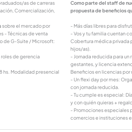
raduados/as de carreras
Como parte del staff de nu
cación, Comercialización,
propuesta de beneficios qu
s
sobre el mercado por
- Más días libres para disfru
es - Técnicas de venta
- Vos y tu familia cuentan c
o de G-Suite / Microsoft:
Cobertura médica privada pa
hijos/as).
 roles de gerencia
- Jornada reducida para un
gestantes, y licencia exten
 18 hs. Modalidad presencial
Beneficios en licencias por
- Un flexi day por mes: Orga
con jornada reducida.
- Tu cumple es especial: D
y con quién quieras + rega
- Promociones especiales p
comercios e instituciones 