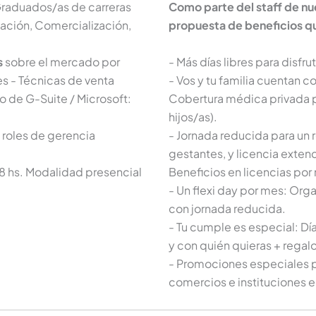
raduados/as de carreras
Como parte del staff de nu
cación, Comercialización,
propuesta de beneficios qu
s
sobre el mercado por
- Más días libres para disfru
es - Técnicas de venta
- Vos y tu familia cuentan c
o de G-Suite / Microsoft:
Cobertura médica privada pa
hijos/as).
 roles de gerencia
- Jornada reducida para un
gestantes, y licencia exten
 18 hs. Modalidad presencial
Beneficios en licencias por
- Un flexi day por mes: Orga
con jornada reducida.
- Tu cumple es especial: D
y con quién quieras + rega
- Promociones especiales p
comercios e instituciones 