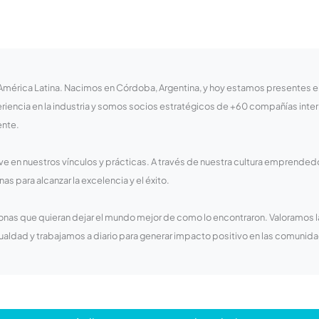
érica Latina. Nacimos en Córdoba, Argentina, y hoy estamos presentes en 6
iencia en la industria y somos socios estratégicos de +60 compañías inte
ente.
ave en nuestros vínculos y prácticas. A través de nuestra cultura emprended
as para alcanzar la excelencia y el éxito.
onas que quieran dejar el mundo mejor de como lo encontraron. Valoramos 
gualdad y trabajamos a diario para generar impacto positivo en las comun