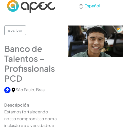
Español
« volver
Banco de
Talentos –
Profissionais
PCD
São Paulo, Brasil
Descripción
Estamos fortalecendo
nosso compromisso com a
inclusão e a diversidade, e