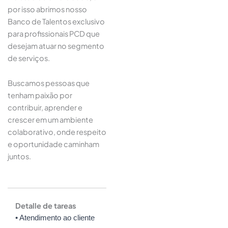
por isso abrimos nosso
Banco de Talentos exclusivo
para profissionais PCD que
desejam atuar no segmento
de serviços.
Buscamos pessoas que
tenham paixão por
contribuir, aprender e
crescer em um ambiente
colaborativo, onde respeito
e oportunidade caminham
juntos.
Detalle de tareas
• Atendimento ao cliente