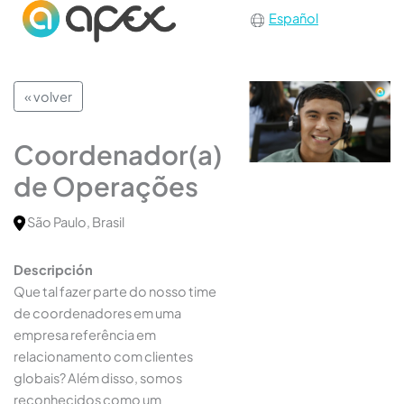
Español
« volver
Coordenador(a)
de Operações
São Paulo, Brasil
Descripción
Que tal fazer parte do nosso time
de coordenadores em uma
empresa referência em
relacionamento com clientes
globais? Além disso, somos
reconhecidos como um