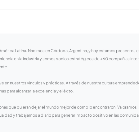
érica Latina. Nacimos en Córdoba, Argentina, y hoy estamos presentes en 6
iencia en la industria y somos socios estratégicos de +60 compañías inte
ente.
ave en nuestros vínculos y prácticas. A través de nuestra cultura emprended
as para alcanzar la excelencia y el éxito.
onas que quieran dejar el mundo mejor de como lo encontraron. Valoramos 
gualdad y trabajamos a diario para generar impacto positivo en las comun