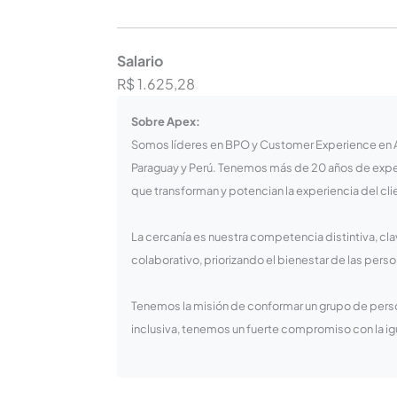
Salario
R$ 1.625,28
Sobre Apex:
Somos líderes en BPO y Customer Experience en Am
Paraguay y Perú. Tenemos más de 20 años de exper
que transforman y potencian la experiencia del cli
La cercanía es nuestra competencia distintiva, cl
colaborativo, priorizando el bienestar de las person
Tenemos la misión de conformar un grupo de pers
inclusiva, tenemos un fuerte compromiso con la i