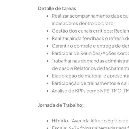
Detalle de tareas
Realizar acompanhamento das equip
indicadores dentro do prazo;
Gestão dos canais críriticos: Recl
Realizar ainda feedback e refresh 
Garantir o controle e entrega de de
Participar de Reuniões/Ações corp
Trabalhar nas demandas administrat
de caso e Relatórios de fechament
Elaboração de material e apresent
Participação de treinamentos e cal
Análise de KPI's como NPS, TMO, T
Jornada de Trabalho:
Híbrido - Avenida Alfredo Egídio de 
Escala: 6x1 - folgas alternadas aos