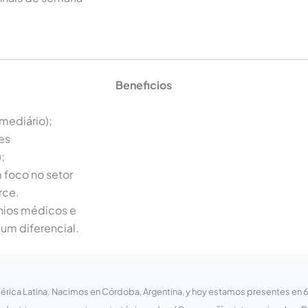
Beneficios
mediário);
es
;
foco no setor
rce.
nios médicos e
um diferencial.
ca Latina. Nacimos en Córdoba, Argentina, y hoy estamos presentes en 6 pa