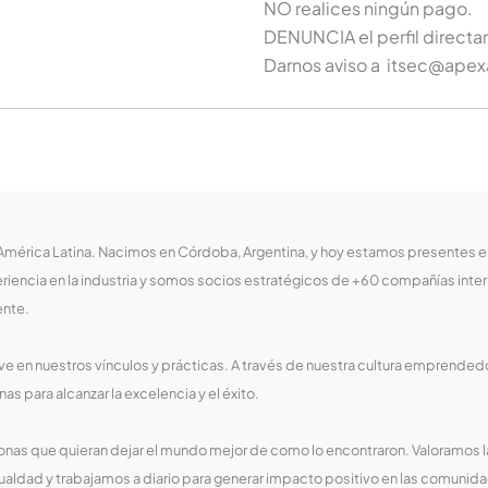
NO realices ningún pago.
DENUNCIA el perfil directa
Darnos aviso a itsec@ape
érica Latina. Nacimos en Córdoba, Argentina, y hoy estamos presentes en 6
iencia en la industria y somos socios estratégicos de +60 compañías inte
ente.
ave en nuestros vínculos y prácticas. A través de nuestra cultura emprended
as para alcanzar la excelencia y el éxito.
onas que quieran dejar el mundo mejor de como lo encontraron. Valoramos 
gualdad y trabajamos a diario para generar impacto positivo en las comun