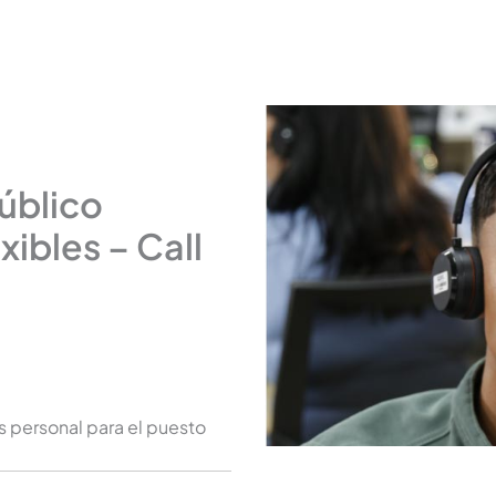
Público
xibles – Call
s personal para el puesto