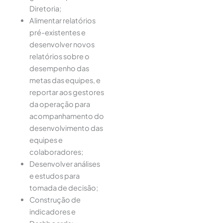
Diretoria;
Alimentar relatórios
pré-existentes e
desenvolver novos
relatórios sobre o
desempenho das
metas das equipes, e
reportar aos gestores
da operação para
acompanhamento do
desenvolvimento das
equipes e
colaboradores;
Desenvolver análises
e estudos para
tomada de decisão;
Construção de
indicadores e