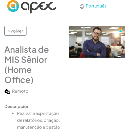
Português
« volver
Analista de
MIS Sênior
(Home
Office)
Remoto
Descripción
Realizar a exportação
de relatórios, criação,
manutenção e gestão