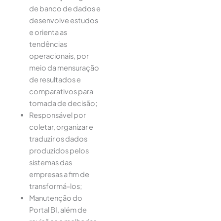
de banco de dados e
desenvolve estudos
e orienta as
tendências
operacionais, por
meio da mensuração
de resultados e
comparativos para
tomada de decisão;
Responsável por
coletar, organizar e
traduzir os dados
produzidos pelos
sistemas das
empresas a fim de
transformá-los;
Manutenção do
Portal BI, além de