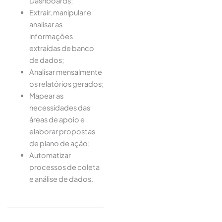
Dashboards;
Extrair, manipular e
analisar as
informações
extraídas de banco
de dados;
Analisar mensalmente
os relatórios gerados;
Mapear as
necessidades das
áreas de apoio e
elaborar propostas
de plano de ação;
Automatizar
processos de coleta
e análise de dados.