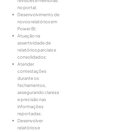
revisões e melhorias
no portal;
Desenvolvimento de
novos relatórios em
Power BI;
Atuação na
assertividade de
relatórios parciais e
consolidados;
Atender
contestações
durante os
fechamentos,
assegurando clareza
e precisão nas
informações
reportadas;
Desenvolver
relatórios e