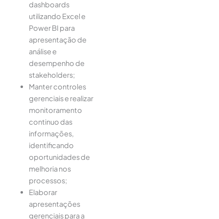
dashboards
utilizando Excel e
Power BI para
apresentação de
análise e
desempenho de
stakeholders;
Manter controles
gerenciais e realizar
monitoramento
continuo das
informações,
identificando
oportunidades de
melhoria nos
processos;
Elaborar
apresentações
gerenciais para a